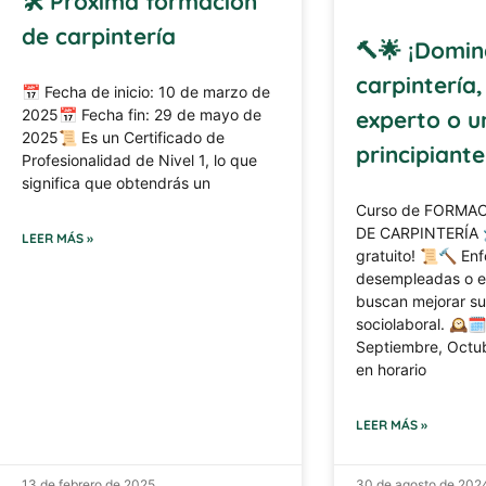
🛠️ Próxima formación
de carpintería
🔨🌟 ¡Domin
carpintería,
📅 Fecha de inicio: 10 de marzo de
2025📅 Fecha fin: 29 de mayo de
experto o u
2025📜 Es un Certificado de
principiante
Profesionalidad de Nivel 1, lo que
significa que obtendrás un
Curso de FORMAC
DE CARPINTERÍA 
LEER MÁS »
gratuito! 📜🔨 En
desempleadas o e
buscan mejorar su
sociolaboral. 🕰️
Septiembre, Octu
en horario
LEER MÁS »
13 de febrero de 2025
30 de agosto de 202