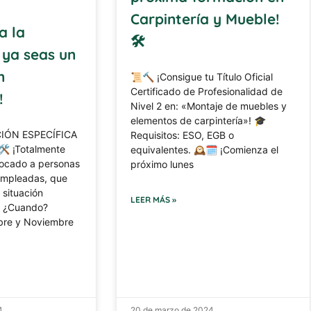
Carpintería y Mueble!
a la
🛠
 ya seas un
n
📜🔨 ¡Consigue tu Título Oficial
Certificado de Profesionalidad de
!
Nivel 2 en: «Montaje de muebles y
elementos de carpintería»! 🎓
IÓN ESPECÍFICA
Requisitos: ESO, EGB o
️ ¡Totalmente
equivalentes. 🕰🗓 ¡Comienza el
focado a personas
próximo lunes
mpleadas, que
 situación
LEER MÁS »
️ ¿Cuando?
bre y Noviembre
4
20 de marzo de 2024