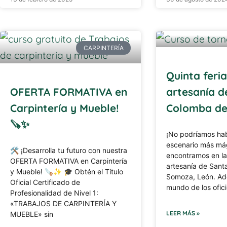
CARPINTERÍA
Quinta feri
OFERTA FORMATIVA en
artesanía d
Carpintería y Mueble!
Colomba d
🪚✨
¡No podríamos hab
escenario más má
🛠 ¡Desarrolla tu futuro con nuestra
encontramos en la 
OFERTA FORMATIVA en Carpintería
artesanía de San
y Mueble! 🪚✨ 🎓 Obtén el Título
Somoza, León. Adé
Oficial Certificado de
mundo de los ofici
Profesionalidad de Nivel 1:
«TRABAJOS DE CARPINTERÍA Y
LEER MÁS »
MUEBLE» sin