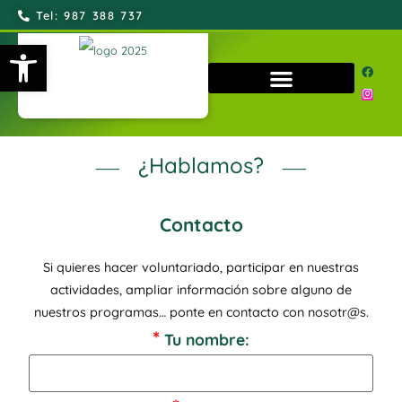
Tel: 987 388 737
Abrir barra de herramientas
QUIÉNES SOMOS
¿Hablamos?
⸺
⸺
Contacto
Si quieres hacer voluntariado, participar en nuestras
actividades, ampliar información sobre alguno de
nuestros programas… ponte en contacto con nosotr@s.
*
Tu nombre: