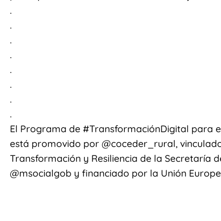
.
.
.
.
.
.
.
.
El Programa de #TransformaciónDigital para el 
está promovido por @coceder_rural, vinculad
Transformación y Resiliencia de la Secretaría 
@msocialgob y financiado por la Unión Europ