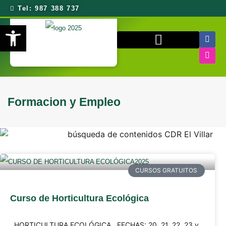
Tel: 987 388 737
Abrir barra de herramientas
QUIÉNES SOMOS
Formacion y Empleo
CURSOS GRATUITOS
Curso de Horticultura Ecológica
HORTICULTURA ECOLÓGICA FECHAS: 20, 21, 22, 23 y